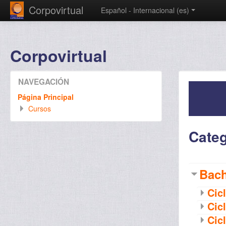
Corpovirtual
Español - Internacional ‎(es)‎
Corpovirtual
NAVEGACIÓN
Página Principal
Cursos
Categ
Bach
Cicl
Cicl
Cicl