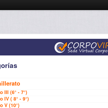
orías
illerato
o III (6° - 7°)
o IV ( 8° - 9°)
o V (10°)