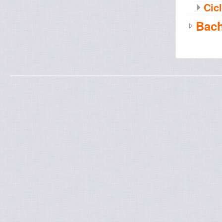
Cicl
Bach